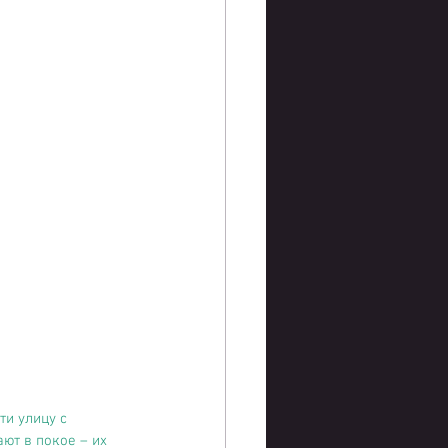
ти улицу с 
ют в покое – их 