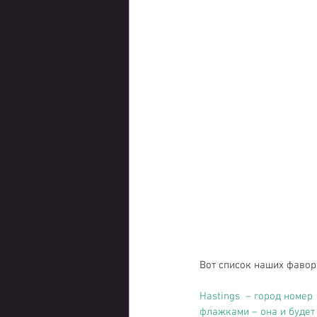
Вот список наших фавор
Hastings
  – город номер
флажками – она и будет