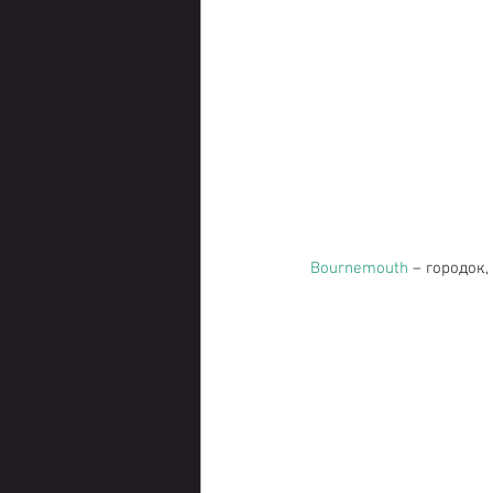
Bournemouth
– городок,