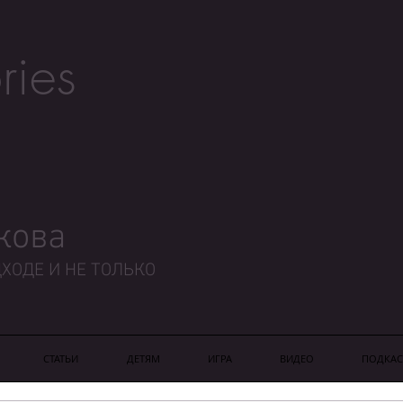
ries
кова
ХОДЕ И НЕ ТОЛЬКО
СТАТЬИ
ДЕТЯМ
ИГРА
ВИДЕО
ПОДКАС