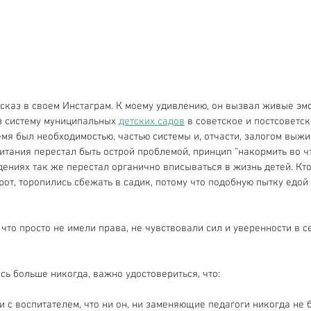
сказ в своем Инстаграм. К моему удивлению, он вызвал живые эмо
 систему муниципальных 
детских садов
 в советское и постсоветск
мя был необходимостью, частью системы и, отчасти, залогом выжи
итания перестал быть острой проблемой, принцип "накормить во чт
ениях так же перестал органично вписываться в жизнь детей. Кто
орот, торопились сбежать в садик, потому что подобную пытку едо
что просто не имели права, не чувствовали сил и уверенности в с
сь больше никогда, важно удостовериться, что: 
 с воспитателем, что ни он, ни заменяющие педагоги никогда не б