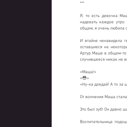
***
Я, то есть девочка Ма
надевать каждое утро:
общем, я очень любила с
И втайне ненавидела г
оставшиеся на некотор
Артур Маше в общем-то н
случившееся никак не в
«Маша!» 
«😳»
«Ну-ка доедай! А то за 
От волнения Маша стала 
Это был зуб! Он давно ш
Воспитательница подош