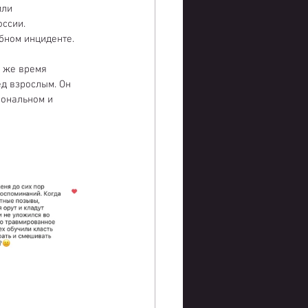
или 
ссии.  
бном инциденте. 
о же время 
д взрослым. Он 
иональном и 