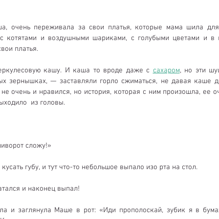
ша, очень переживала за свои платья, которые мама шила для
 с котятами и воздушными шариками, с голубыми цветами и в к
вои платья.
еркулесовую кашу. И каша то вроде даже с 
сахаром
, но эти ш
ых зернышках, — заставляли горло сжиматься, не давая каше до
е очень и нравился, но история, которая с ним произошла, ее оч
ыходило  из головы.
шиворот сложу!»
кусать губу, и тут что-то небольшое выпало изо рта на стол.
атался и наконец выпал!
ла и заглянула Маше в рот: «Иди прополоскай, зубик я в бумаж