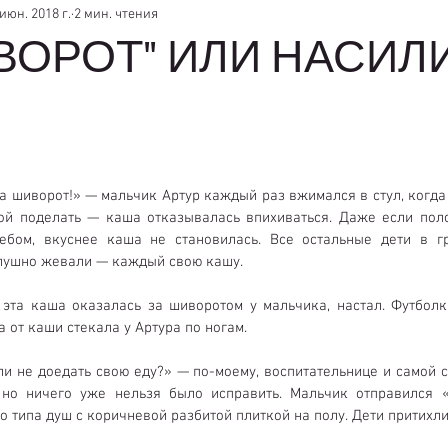
 июн. 2018 г.
2 мин. чтения
ВОРОТ" ИЛИ НАСИЛ
а шиворот!» — мальчик Артур каждый раз вжимался в стул, когда 
бой поделать — каша отказывалась впихиваться. Даже если поло
ебом, вкуснее каша не становилась. Все остальные дети в гр
ослушно жевали — каждый свою кашу.
эта каша оказалась за шиворотом у мальчика, настал. Футболка
а от каши стекала у Артура по ногам.
ли не доедать свою еду?» — по-моему, воспитательнице и самой ст
, но ничего уже нельзя было исправить. Мальчик отправился «
 типа душ с коричневой разбитой плиткой на полу. Дети притихли