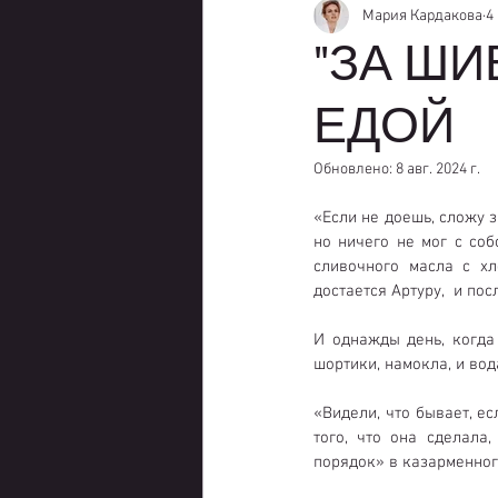
Мария Кардакова
4
"ЗА ШИ
ЕДОЙ
Обновлено:
8 авг. 2024 г.
«Если не доешь, сложу з
но ничего не мог с со
сливочного масла с хл
достается Артуру,  и п
И однажды день, когда 
шортики, намокла, и вод
«Видели, что бывает, ес
того, что она сделала
порядок» в казарменного