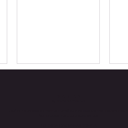
© 2016 - 2024
by Maria Kardakova​
Любое копирование текста статей или их фрагментов недопустимо
без письменного согласия автора
Доказанные методы, как не
Новы
отекать
пита
ДОГОВОР-ПУБЛИЧНАЯ ОФЕРТА