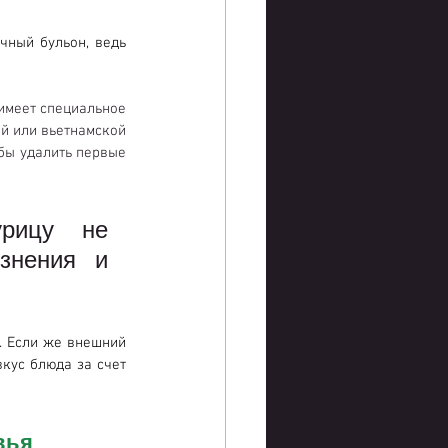
ный бульон, ведь 
имеет специальное 
й или вьетнамской 
бы удалить первые 
рицу не 
знения и 
. Если же внешний 
кус блюда за счет 
вья