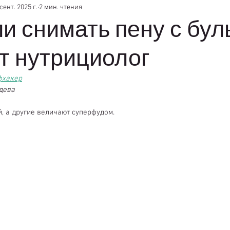
 сент. 2025 г.
2 мин. чтения
и снимать пену с бул
т нутрициолог
фхакер
дева
, а другие величают суперфудом.