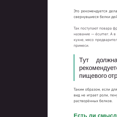
Это рекомендуется дела
свернувшиеся белки дей
Так поступают повара фр
название — écumer. А в
кухне, мясо предварите
примеси.
Тут должн
рекомендует
пищевого от
Таким образом, если дл
вид не играет роли, пен
растворённых белков.
Есть ли смысл