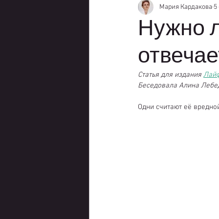
Мария Кардакова
5
Нужно л
отвечае
Статья для издания 
Лай
Беседовала 
Алина Лебе
Одни считают её вредной