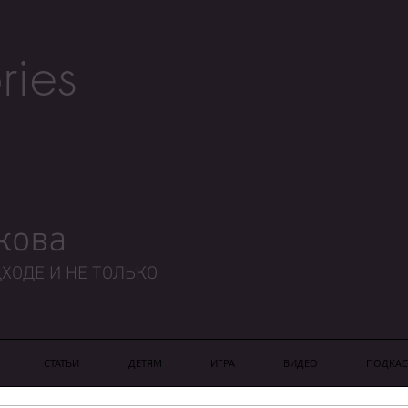
ries
кова
ХОДЕ И НЕ ТОЛЬКО
СТАТЬИ
ДЕТЯМ
ИГРА
ВИДЕО
ПОДКАС