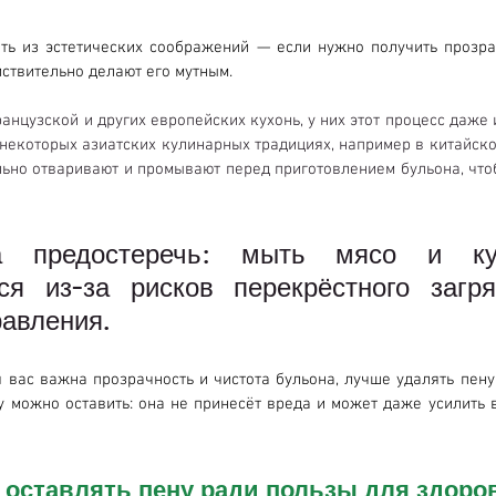
ть из эстетических соображений — если нужно получить прозрач
ствительно делают его мутным.
анцузской и других европейских кухонь, у них этот процесс даже 
 некоторых азиатских кулинарных традициях, например в китайско
льно отваривают и промывают перед приготовлением бульона, что
а предостеречь: мыть мясо и ку
ся из-за рисков перекрёстного загря
равления.
я вас важна прозрачность и чистота бульона, лучше удалять пену
у можно оставить: она не принесёт вреда и может даже усилить в
 оставлять пену ради пользы для здоро