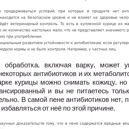
ы придерживаться условий, при которых в продукте нет 
ант
находится на безопасном уровне и не влияет на здоровье челов
йдёт ветеринарный контроль. То есть в купленной курице из ма
о их количество настолько мало, что не представляет значимого р
но при употреблении. 
нциальным развитием устойчивости к антибиотикам, если регулярн
людали нормы и не было контроля. Например, у частных лиц.
 обработка, включая варку, может у
екоторых антибиотиков и их метаболито
арке курицы можно снимать кожицу, но 
ансированный и вы не питаетесь только
ельно. В самой пене антибиотиков нет, п
избавляться от неё по этой причине.
аучных доказательств тому, что в пене содержатся вредные вещ