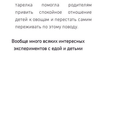
тарелка помогла родителям 
привить спокойное отношение 
детей к овощам и перестать самим 
переживать по этому поводу. 
Вообще много всяких интересных 
экспериментов с едой и детьми 
проводить можно – важно делать и 
наблюдать за реакцией, а не кидаться 
в объяснения что же это такое и 
почему вам важно, чтобы ребенок 
попробовал. 
Для тех, кто хочет больше 
теоретической и, самое главное, 
практической информации и четких 
конкретных рекомендаций по 
построению сбалансированного 