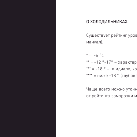
О ХОЛОДИЛЬНИКАХ.
Существует рейтинг уро
мануал).
* =  -6 °c
** = -12 °-17° – характ
*** = -18 ° –  в идиале
**** = ниже -18 ° (глубо
Чаще всего можно уточн
от рейтинга заморозки 