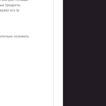
 или рис, готовые 
ые продукты. 
ряют его (в 
рительно положить 