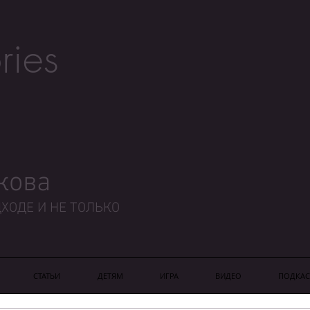
ries
кова
ХОДЕ И НЕ ТОЛЬКО
СТАТЬИ
ДЕТЯМ
ИГРА
ВИДЕО
ПОДКАС