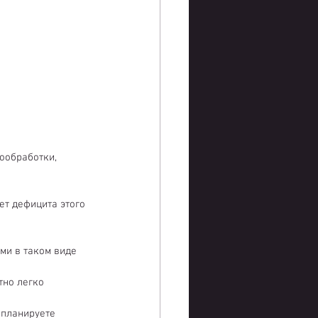
ообработки, 
т дефицита этого 
  
ми в таком виде 
тно легко 
 планируете 