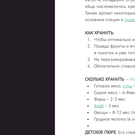
капуста, сельдерей, огу
яйца, кисломолочка, кре
Также аромат некоторых 
основном специи и 
трав
КАК ХРАНИТЬ
: 
Чтобы оптимально и
Правда фрукты и яг
в пакетик и уже пот
Не перезамораживай
Обязательно ставьте
СКОЛЬКО ХРАНИТЬ 
 – 
Fo
Готовое мясо, 
супы
 
Сырое мясо – 6-8мес
Фарш – 2-3 мес  
Хлеб
 – 3 мес  
Овощи – 8-12 мес (т
Грудное молоко (в х
ДЕТСКОЕ ПЮРЕ
. Его сло