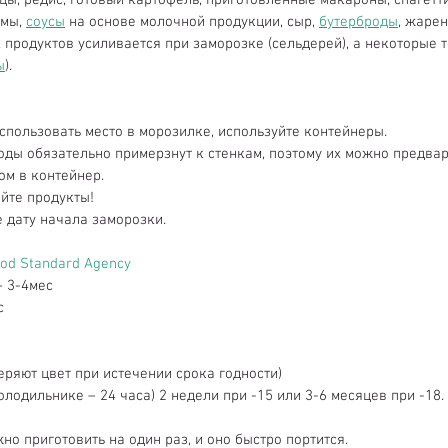
рцы, редис, готовый картофель, приготовленные макароны, спагетти
мы, 
соусы
 на основе молочной продукции, сыр, 
бутерброды
, жарен
продуктов усиливается при заморозке (сельдерей), а некоторые те
ы
).
спользовать место в морозилке, используйте контейнеры.  
оды обязательно примерзнут к стенкам, поэтому их можно предва
ом в контейнер.  
те продукты!  
 дату начала заморозки. 
od Standard Agency
– 3-4мес  
  
еряют цвет при истечении срока годности)  
олодильнике – 24 часа) 2 недели при -15 или 3-6 месяцев при -18. 
жно приготовить на один раз, и оно быстро портится.