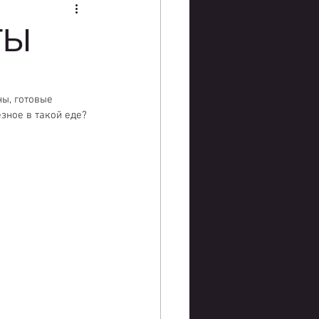
ТЫ
ны, готовые 
езное в такой еде?