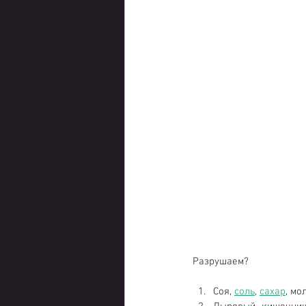
Разрушаем?
Соя, 
соль
, 
сахар
, мо