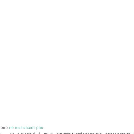
локо 
не вызывают рак
.  