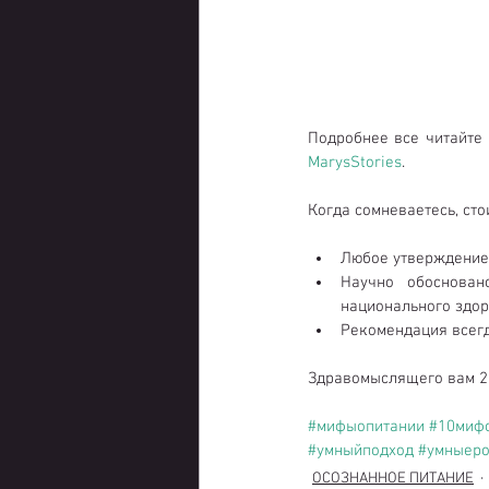
Подробнее все читайте 
MarysStories
.
Когда сомневаетесь, сто
Любое утверждение 
Научно обоснова
национального здор
Рекомендация всегд
Здравомыслящего вам 2
#мифыопитании
#10миф
#умныйподход
#умныеро
ОСОЗНАННОЕ ПИТАНИЕ