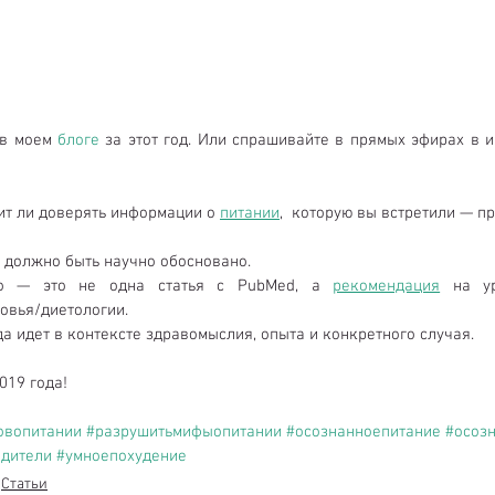
в моем 
блоге
ит ли доверять информации о 
питании
,  которую вы встретили — п
должно быть научно обосновано.  
но — это не одна статья с PubMed, а 
рекомендация
 на ур
овья/диетологии.  
а идет в контексте здравомыслия, опыта и конкретного случая. 
019 года!
овопитании
#разрушитьмифыопитании
#осознанноепитание
#осоз
дители
#умноепохудение
Статьи