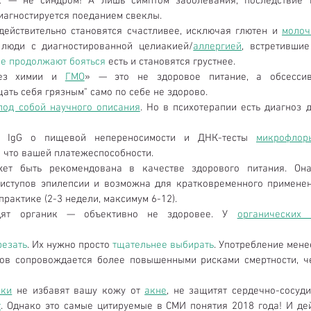
 — не синдром! А лишь симптом заболевания, последствие п
иагностируется поеданием свеклы.  
ействительно становятся счастливее, исключая глютен и 
молоч
люди с диагностированной целиакией/
аллергией
, встретивши
е продолжают бояться
 есть и становятся грустнее.  
без химии и 
ГМО
щать себя грязным" само по себе не здорово.  
под собой научного описания
. Но в психотерапии есть диагноз дл
а IgG о пищевой непереносимости и ДНК-тесты 
микрофлор
 что вашей платежеспособности.  
жет быть рекомендована в качестве здорового питания. Она
иступов эпилепсии и возможна для кратковременного применен
рактике (2-3 недели, максимум 6-12).  
дят органик — объективно не здоровее. У 
органических 
резать
. Их нужно просто 
тщательнее выбирать
. Употребление мене
дов сопровождается более повышенными рисками смертности, ч
ики
 не избавят вашу кожу от 
акне
, не защитят сердечно-сосуди
т
. Однако это самые цитируемые в СМИ понятия 2018 года! И дей