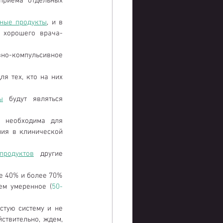
риема отдельных 
ные продукты
, и в 
е хорошего врача-
» — это не здоровое питание, а обсессивно-компульсивное 
я тех, кто на них 
ы
 будут являться 
 необходима для 
ия в клинической 
продуктов
 другие 
е 40% и более 70% 
ем умеренное (
50-
стую систему и не 
ствительно, ждем, 