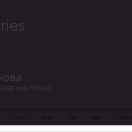
ries
кова
ХОДЕ И НЕ ТОЛЬКО
СТАТЬИ
ДЕТЯМ
ИГРА
ВИДЕО
ПОДКАС