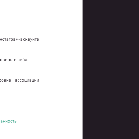
 за этот год. Или спрашивайте в прямых эфирах в инстаграм-аккаунте 
роверьте себя:
овне ассоциации 
нанность