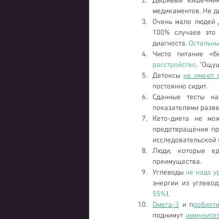
Дырявый кишечник
медикаментов. Не д
Очень мало людей д
100% случаев это 
диагноста. 
Остальны
Чисто питание «
расстройство
. "Ощу
Детоксы 
не имеют 
постоянно сидит.  
Сданные тесты н
показателями разве
Кето-диета не мо
предотвращения пр
исследовательской п
Люди, которые е
преимущества.  
Углеводы 
не надо у
энергии из углево
55%
).  
Омега-3
 и п
робиот
поднимут 
иммуните