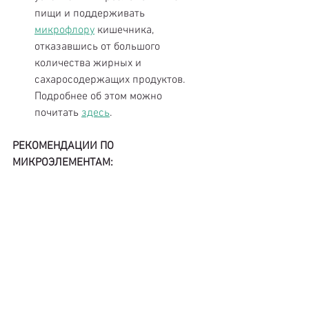
пищи и поддерживать 
микрофлору
 кишечника, 
отказавшись от большого 
количества жирных и 
сахаросодержащих продуктов. 
Подробнее об этом можно 
почитать 
здесь
. 
РЕКОМЕНДАЦИИ ПО 
МИКРОЭЛЕМЕНТАМ:
Фолиевая кислота (400-800 мг в 
сутки) — дополнительный прием, 
начиная с момента планирования 
беременности.
Витамин Д
 (в осеннее/зимнее 
время 600-1200 IU или 10 мкг)  — 
дополнительный прием в осенне-